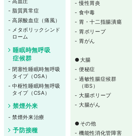
高血圧
慢性胃炎
脂質異常症
食中毒
高尿酸血症（痛風）
胃・十二指腸潰瘍
メタボリックシンド
胃ポリープ
ローム
胃がん
睡眠時無呼吸
症候群
大腸
便秘症
閉塞性睡眠時無呼吸
タイプ（OSA）
過敏性腸症候群
（IBS）
中枢性睡眠時無呼吸
タイプ（CSA）
大腸ポリープ
大腸がん
禁煙外来
禁煙外来治療
その他
予防接種
機能性消化管障害