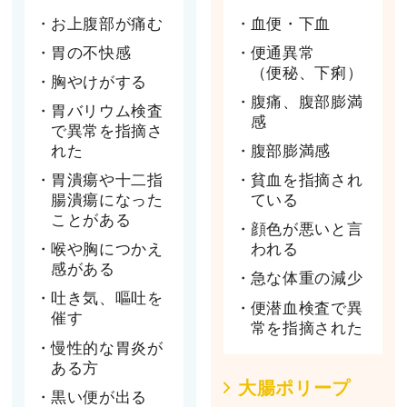
お上腹部が痛む
血便・下血
胃の不快感
便通異常
（便秘、下痢）
胸やけがする
腹痛、腹部膨満
胃バリウム検査
感
で異常を指摘さ
れた
腹部膨満感
胃潰瘍や十二指
貧血を指摘され
腸潰瘍になった
ている
ことがある
顔色が悪いと言
喉や胸につかえ
われる
感がある
急な体重の減少
吐き気、嘔吐を
便潜血検査で異
催す
常を指摘された
慢性的な胃炎が
ある方
大腸ポリープ
黒い便が出る