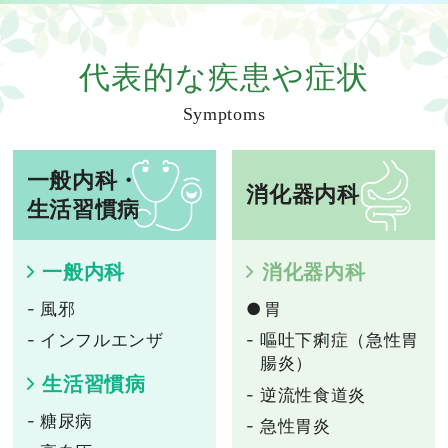
代表的な疾患や症状
Symptoms
一般内科・
消化器内科
生活習慣病
一般内科
消化器内科
風邪
胃
インフルエンザ
嘔吐下痢症（急性胃
腸炎）
生活習慣病
逆流性食道炎
糖尿病
急性胃炎