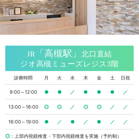
「高槻駅」
JR
北口直結
ジオ高槻ミューズレジス3階
診療時間
月
火
水
木
金
土
日祝
9:00～12:00
●
●
／
●
●
●
／
13:00～16:00
◎
◎
／
◎
◎
／
／
16:00～19:00
●
／
●
／
●
／
／
◎
：上部内視鏡検査・下部内視鏡検査を実施（予約制）