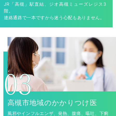
JR「高槻」駅直結、ジオ高槻ミューズレジス3
階。
連絡通路で一本ですから迷う心配もありません。
高槻市地域のかかりつけ医
風邪やインフルエンザ、発熱、腹痛、嘔吐、下痢