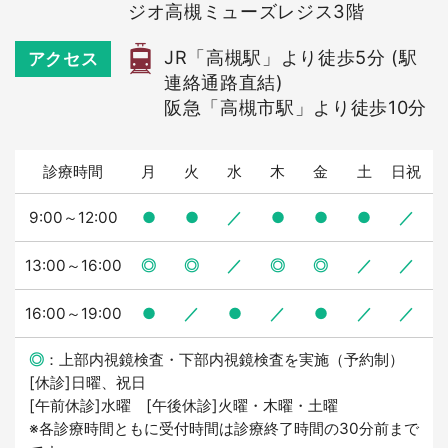
ジオ高槻ミューズレジス3階
JR「高槻駅」より徒歩5分 (駅
アクセス
連絡通路直結)
阪急「高槻市駅」より徒歩10分
診療時間
月
火
水
木
金
土
日祝
9:00～12:00
●
●
／
●
●
●
／
13:00～16:00
◎
◎
／
◎
◎
／
／
16:00～19:00
●
／
●
／
●
／
／
◎
：上部内視鏡検査・下部内視鏡検査を実施（予約制）
[休診]日曜、祝日
[午前休診]水曜 [午後休診]火曜・木曜・土曜
※各診療時間ともに受付時間は診療終了時間の30分前まで